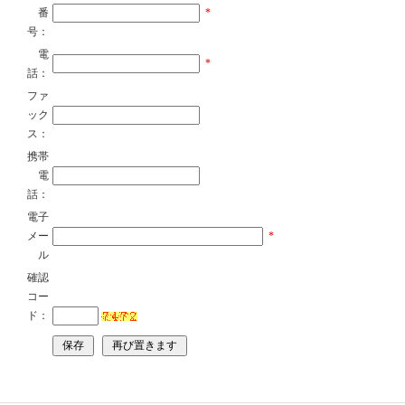
番
*
号：
電
*
話：
ファ
ック
ス：
携帯
電
話：
電子
メー
*
ル
確認
コー
ド：