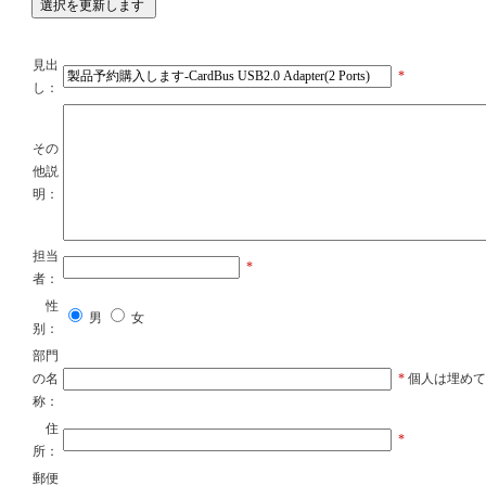
見出
*
し：
その
他説
明：
担当
*
者：
性
男
女
别：
部門
の名
*
個人は埋めても
称：
住
*
所：
郵便