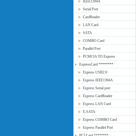
IEEE1394A
Serial Port
CardReader
LAN Card
SATA
COMBO Card
Parallel Port
PCMCIA TO Express
ExpressCard ********
Express USB2.0
Express IEEE1394A
Express Serial port
Express CardReader
Express LAN Card
E-SATA
Express COMBO Card
Express Parallel Port
PCI Card ********