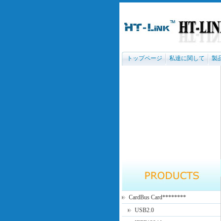
トップページ
私達に関して
製
CardBus Card********
USB2.0