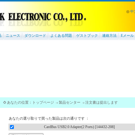
◎
中
品
ニュース
ダウンロード
よくある問題
ゲストブック
連絡方法
Eメール
あなたの位置：
トップページ
製品センター
注文書は提出します
あなたの選り取りで買った製品は次の通りです ：
CardBus USB2.0 Adapter(2 Ports) [144432-208]