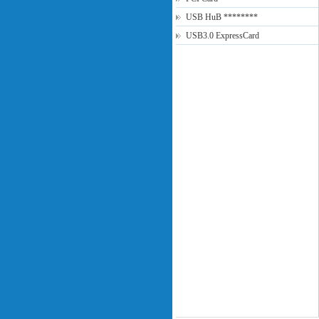
USB HuB ********
USB3.0 ExpressCard