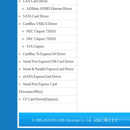
LAN Card Driver
ADMtek AN985 Ethernet Driver
SATA Card Driver
CardBus USB2.0 Driver
NEC Chipset 720101
NEC Chipset 720102
VIA Chipset
CardBus To Express/34 Driver
Serial Port ExpressUSB Card Driver
Serial & Parallel ExpressCard Driver
eSATA ExpressCard Driver
Serial Port Express Card
Driver(mcs99xx)
CF Card Driver(Express)
© 2005-2026 HT-LINK Electronic Co. Ltd. 記録に載せます：