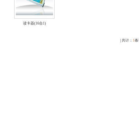
读卡器(16合1)
| 共计：
1
条