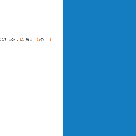
记录 页次：
1
/1 每页：
12
条
1