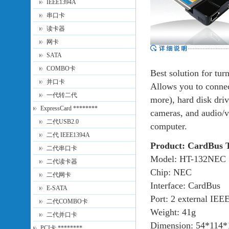
IEEE1394A
串口卡
读卡器
网卡
SATA
COMBO卡
Best solution for tu
并口卡
Allows you to conne
一代转二代
more), hard disk driv
ExpressCard ********
cameras, and audio/
二代USB2.0
computer.
二代 IEEE1394A
Product: CardBus 
二代串口卡
Model: HT-132NEC
二代读卡器
Chip: NEC
二代网卡
Interface: CardBus
E-SATA
Port: 2 external IEE
二代COMBO卡
Weight: 41g
二代并口卡
Dimension: 54*114*
PCI卡 ********