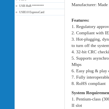
Manufacturer: Made 
USB HuB ********
USB3.0 ExpressCard
Features:
1. Regulatory appro
2. Compliant with I
3. Hot-plugging, dyn
to turn off the syst
4. 32-bit CRC checki
5. Supports asynchro
Mbps
6. Easy plug & play 
7. Fully interopera
8. RoHS compliant
System Requiremen
1. Pentium-class (3
II slot