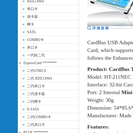
IEEE1394A
串口卡
读卡器
网卡
SATA
COMBO卡
CardBus USB Adapter
并口卡
Card, which support
一代转二代
follows the Enhanced
ExpressCard ********
Product: CardBus 
二代USB2.0
Model: HT-211NEC
二代 IEEE1394A
Interface: 32-bit Ca
二代串口卡
Port: 2 Internal
Mini
二代读卡器
Weight: 30g
二代网卡
Dimension: 54*85.6
E-SATA
Manufacturer: Made 
二代COMBO卡
二代并口卡
Features:
PCI卡 ********