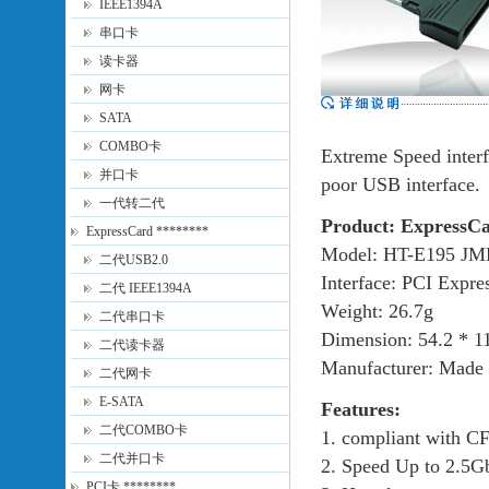
IEEE1394A
串口卡
读卡器
网卡
SATA
COMBO卡
Extreme Speed interf
并口卡
poor USB interface.
一代转二代
Product: ExpressC
ExpressCard ********
Model: HT-E195 JM
二代USB2.0
Interface: PCI Expre
二代 IEEE1394A
Weight: 26.7g
二代串口卡
Dimension: 54.2 * 1
二代读卡器
Manufacturer: Made 
二代网卡
E-SATA
Features:
二代COMBO卡
1. compliant with CF
二代并口卡
2. Speed Up to 2.5G
PCI卡 ********