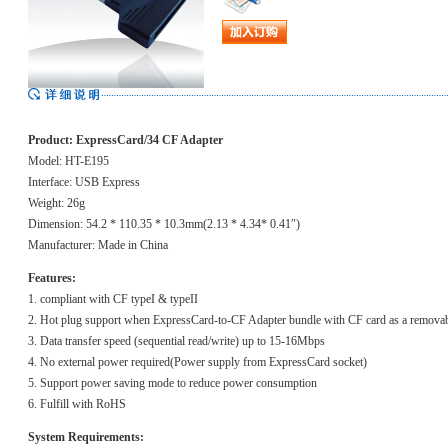
Product: ExpressCard/34 CF Adapter
Model: HT-E195
Interface: USB Express
Weight: 26g
Dimension: 54.2 * 110.35 * 10.3mm(2.13 * 4.34* 0.41″)
Manufacturer: Made in China
Features:
1. compliant with CF typeI & typeII
2. Hot plug support when ExpressCard-to-CF Adapter bundle with CF card as a removab
3. Data transfer speed (sequential read/write) up to 15-16Mbps
4. No external power required(Power supply from ExpressCard socket)
5. Support power saving mode to reduce power consumption
6. Fulfill with RoHS
System Requirements: