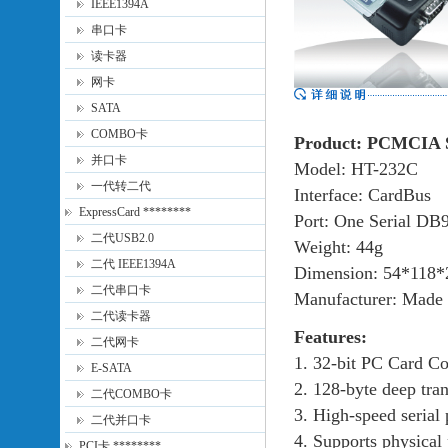
IEEE1394A
串口卡
读卡器
网卡
SATA
COMBO卡
Product: PCMCIA S
并口卡
Model: HT-232C
一代转二代
Interface: CardBus
ExpressCard ********
Port: One Serial DB9
二代USB2.0
Weight: 44g
二代 IEEE1394A
Dimension: 54*118*
二代串口卡
Manufacturer: Made 
二代读卡器
Features:
二代网卡
1. 32-bit PC Card C
E-SATA
2. 128-byte deep tra
二代COMBO卡
3. High-speed serial 
二代并口卡
4. Supports physical 
PCI卡 ********