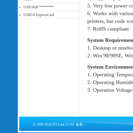
5. Very low power c
USB HuB ********
6. Works with variou
USB3.0 ExpressCard
printers, bar code sc
7. RoHS compliant
System Requiremen
1. Desktop or noteb
2. Win 98/98SE, Wi
System Environmen
1. Operating Temper
2. Operating Humid
3. Operation Voltag
© 1999-2026 HT-Link.COM 备案：