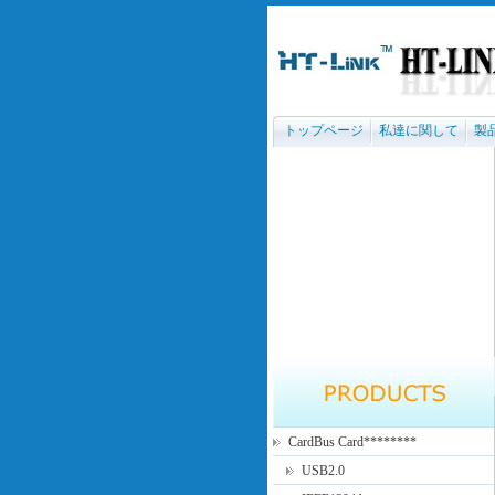
トップページ
私達に関して
製
CardBus Card********
USB2.0