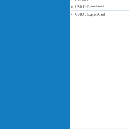
USB HuB ********
USB3.0 ExpressCard