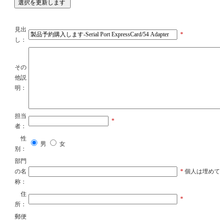
見出
*
し：
その
他説
明：
担当
*
者：
性
男
女
别：
部門
の名
*
個人は埋めても
称：
住
*
所：
郵便