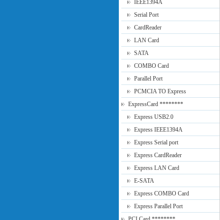
IEEE1394A
Serial Port
CardReader
LAN Card
SATA
COMBO Card
Parallel Port
PCMCIA TO Express
ExpressCard ********
Express USB2.0
Express IEEE1394A
Express Serial port
Express CardReader
Express LAN Card
E-SATA
Express COMBO Card
Express Parallel Port
PCI Card ********