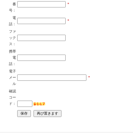
番
*
号：
電
*
話：
ファ
ック
ス：
携帯
電
話：
電子
メー
*
ル
確認
コー
ド：