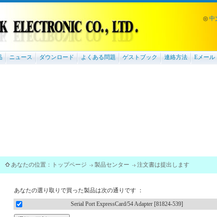
◎
中
品
ニュース
ダウンロード
よくある問題
ゲストブック
連絡方法
Eメール
あなたの位置：
トップページ
製品センター
注文書は提出します
あなたの選り取りで買った製品は次の通りです ：
Serial Port ExpressCard/54 Adapter [81824-539]