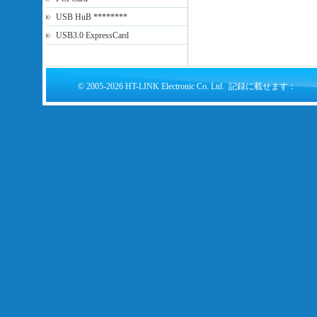
USB HuB ********
USB3.0 ExpressCard
© 2005-2026 HT-LINK Electronic Co. Ltd. 記録に載せます：