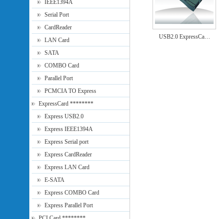
IEEE1394A
Serial Port
CardReader
USB2.0 ExpressCa…
LAN Card
SATA
COMBO Card
Parallel Port
PCMCIA TO Express
ExpressCard ********
Express USB2.0
Express IEEE1394A
Express Serial port
Express CardReader
Express LAN Card
E-SATA
Express COMBO Card
Express Parallel Port
PCI Card ********