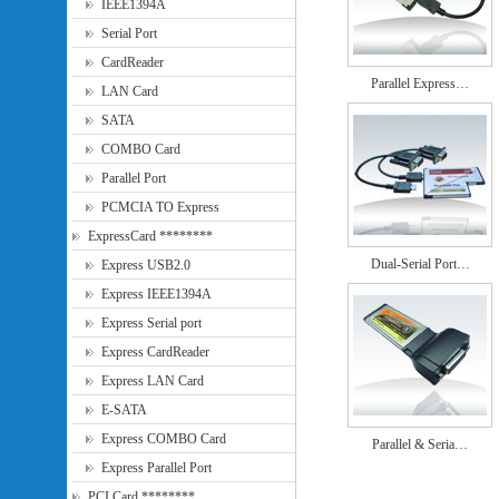
IEEE1394A
Serial Port
CardReader
Parallel Express…
LAN Card
SATA
COMBO Card
Parallel Port
PCMCIA TO Express
ExpressCard ********
Dual-Serial Port…
Express USB2.0
Express IEEE1394A
Express Serial port
Express CardReader
Express LAN Card
E-SATA
Express COMBO Card
Parallel & Seria…
Express Parallel Port
PCI Card ********