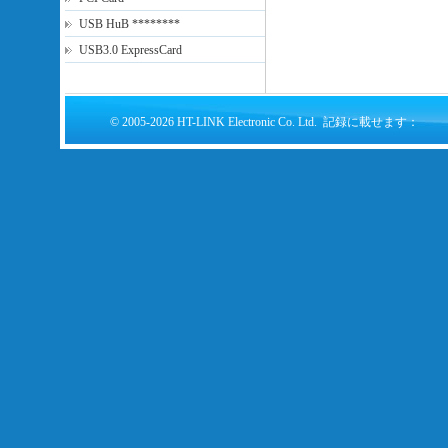
USB HuB ********
USB3.0 ExpressCard
© 2005-2026 HT-LINK Electronic Co. Ltd. 記録に載せます：