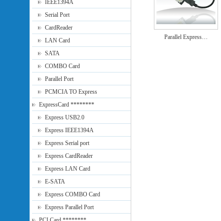
IEEE1394A
Serial Port
CardReader
Parallel Express…
LAN Card
SATA
COMBO Card
Parallel Port
PCMCIA TO Express
ExpressCard ********
Express USB2.0
Express IEEE1394A
Express Serial port
Express CardReader
Express LAN Card
E-SATA
Express COMBO Card
Express Parallel Port
PCI Card ********