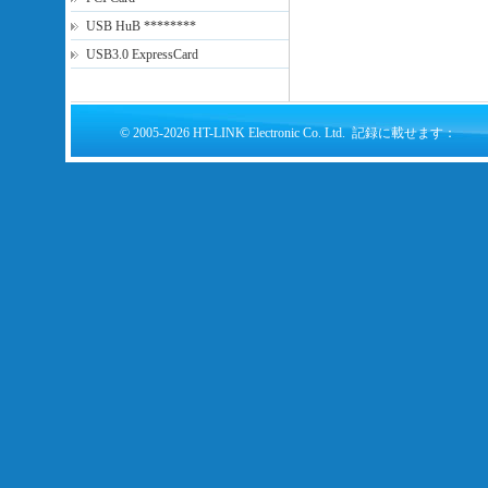
USB HuB ********
USB3.0 ExpressCard
© 2005-2026 HT-LINK Electronic Co. Ltd. 記録に載せます：